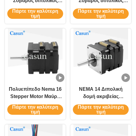
Σοβαρός διπολικός
Σοβαρός διπολικός
βήμα κινητήρας
βήμα κινητήρας για
Πάρτε την καλύτερη
Πάρτε την καλύτερη
55mN.M 80mN.M Για την
εξοπλισμό
τιμή
τιμή
ιατρική βιομηχανία
αυτοματισμού
Πολυεπίπεδο Nema 16
NEMA 14 Διπολική
Stepper Motor Μαύρο
δομή ακριβείας
χρώμα για ιατρικές
κινητήρα βήματος
Πάρτε την καλύτερη
Πάρτε την καλύτερη
συσκευές
120mN.M
τιμή
τιμή
Πιστοποιητικά ISO
ROHS