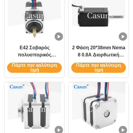
Ε42 Σοβαρός
2 Φάση 20*38mm Nema
πολυσπορικός
8 0.8A Διορθωτική
διπολικός βήμα
προσαρμογή διπολικού
Πάρτε την καλύτερη
Πάρτε την καλύτερη
κινητήρας NEMA 17
κινητήρα βήματος για
τιμή
τιμή
200mN.M Για εξοπλισμό
μικρό περιστρεφόμενο
αυτοματισμού
φως