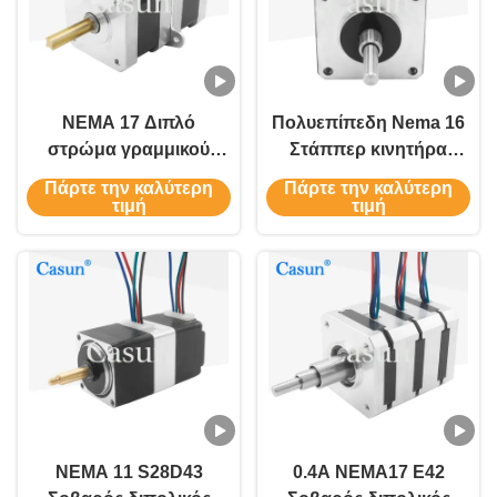
NEMA 17 Διπλό
Πολυεπίπεδη Nema 16
στρώμα γραμμικού
Στάππερ κινητήρα
βήμα κινητήρα 12V με
39*40mm 12V Για
Πάρτε την καλύτερη
Πάρτε την καλύτερη
ακριβή τοποθέτηση
ιατρικές συσκευές
τιμή
τιμή
Πιστοποιητικά CE
NEMA 11 S28D43
0.4Α NEMA17 E42