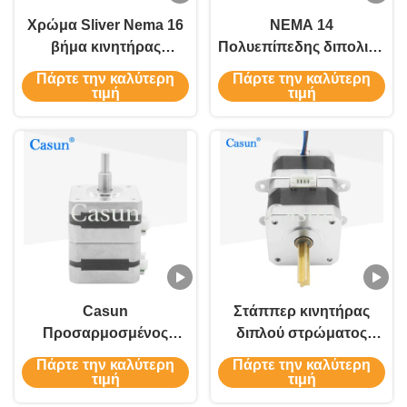
Χρώμα Sliver Nema 16
NEMA 14
βήμα κινητήρας
Πολυεπίπεδης διπολική
150mN.M 8 V
βήμα κινητήρας 150m.N
Πάρτε την καλύτερη
Πάρτε την καλύτερη
πολυεπίπεδο Για
για βιομηχανικό ρομπότ
τιμή
τιμή
ιατρική συσκευή
Casun
Στάππερ κινητήρας
Προσαρμοσμένος
διπλού στρώματος
διπλά στρώμα βήμα
στοιβαγμένος 0.45A
Πάρτε την καλύτερη
Πάρτε την καλύτερη
κινητήρα 1,8 ° βαθμός
110mN.m Στάππερ
τιμή
τιμή
0,4AMP Για ιατρικό
κινητήρας μπροστά και