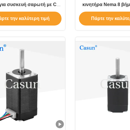
για συσκευή σαρωτή με CE
κινητήρα Nema 8 βήμ
ROHS
40mN.M Για μηχανή
ρτε την καλύτερη τιμή
Πάρτε την καλύτε