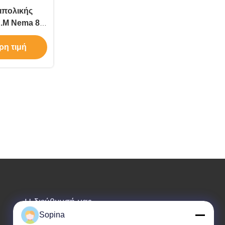
ιπολικής
.M Nema 8
 μηχανή
ρη τιμή
Η διεύθυνσή μας
Sopina
Διεύθυνση εταιρείας