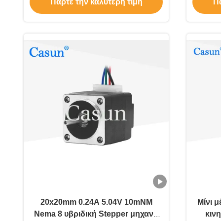
Πάρτε την καλύτερη τιμή
Πά
20x20mm 0.24A 5.04V 10mNM
Μίνι 
Nema 8 υβριδική Stepper μηχανή
κιν