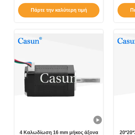
για το τρισδιάστατο ασήμι DIY
Πάρτε την καλύτερη τιμή
Πά
4 Καλωδίωση 16 mm μήκος άξονα
20*20