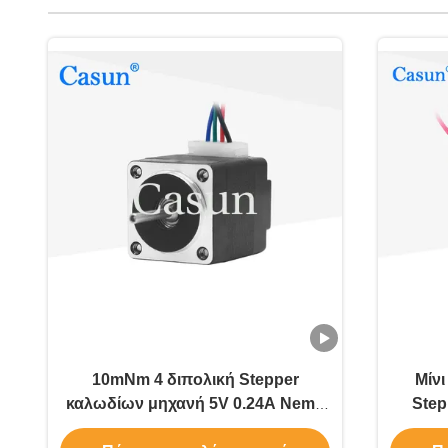
10mNm 4 διπολική Stepper
Μίν
καλωδίων μηχανή 5V 0.24A Nema
Step
8 μηχανή 20x20x25mm
μη