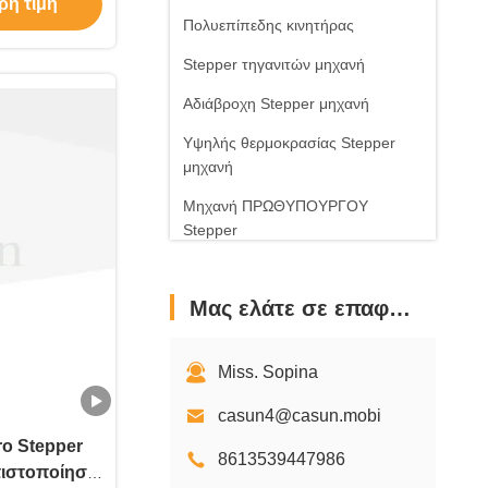
ρη τιμή
Πολυεπίπεδης κινητήρας
Stepper τηγανιτών μηχανή
Αδιάβροχη Stepper μηχανή
Υψηλής θερμοκρασίας Stepper
μηχανή
Μηχανή ΠΡΩΘΥΠΟΥΡΓΟΥ
Stepper
Μοτέρ DC χωρίς ψήκτρες
Μας ελάτε σε επαφή με
Stepper οδηγός ελεγκτών
μηχανών
Stepper εξαρτήματα μηχανών
Miss. Sopina
casun4@casun.mobi
ro Stepper
8613539447986
πιστοποίηση