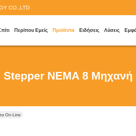
Y CO.,LTD
Σπίτι
Περίπου Εμείς
Προϊόντα
Ειδήσεις
Λύσεις
Εμφά
Stepper NEMA 8 Μηχανή
τα On-Line