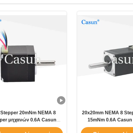
ι Stepper 20mNm NEMA 8
20x20mm NEMA 8 Step
per μηχανών 0.6A Casun
15mNm 0.6A Casun
χανή για τον εξοπλισμό
διφασική