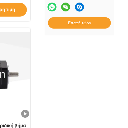
ρη τιμή
Επαφή τώρα
βριδική βήμα