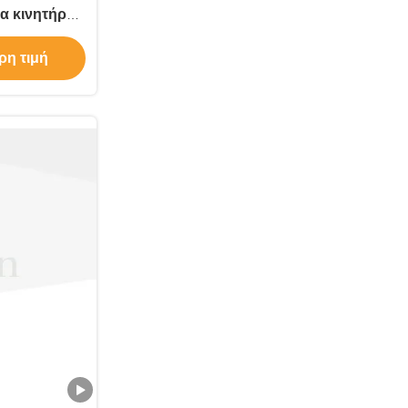
α κινητήρα
 ομορφιάς
ρη τιμή