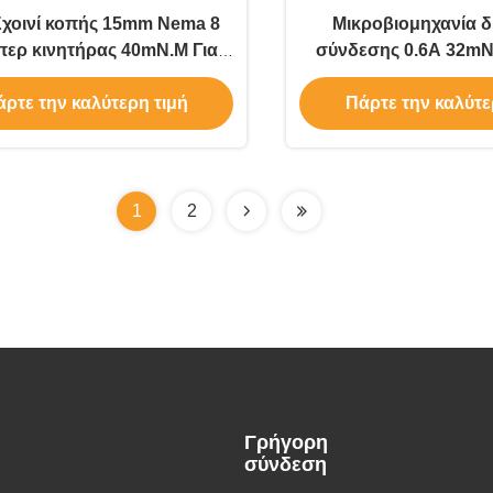
Σχοινί κοπής 15mm Nema 8
Μικροβιομηχανία δ
ερ κινητήρας 40mN.M Για
σύνδεσης 0.6A 32mN
τοματοποίηση γραφείου
Stepper Motor για
ρτε την καλύτερη τιμή
Πάρτε την καλύτε
ομορφιάς
1
2
Γρήγορη
σύνδεση