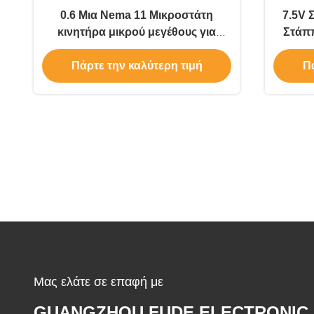
0.6 Μια Nema 11 Μικροστάτη
7.5V 
κινητήρα μικρού μεγέθους για
Στάππ
πιστοποιητικά ρομπότ Ce
αυ
Πάρτε την καλύτερη τιμή
Πά
Μας ελάτε σε επαφή με
GUANGZHOU FUDE ELECTRONIC