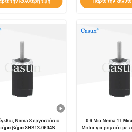
ρτε την καλύτερη τιμή
Πάρτε την καλύτε
ομορφιάς
μέγεθος Nema 8 εργοστάσιο
0.6 Μια Nema 11 Mic
ητήρα βήμα 8HS13-0604S
Motor για ρομπότ με 