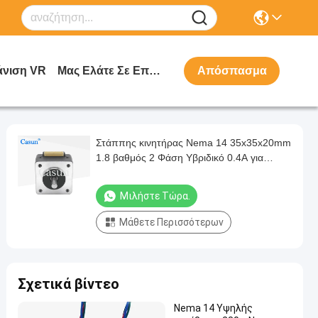
νιση VR
Μας Ελάτε Σε Επαφή Με
Απόσπασμα
Στάππης κινητήρας Nema 14 35x35x20mm
1.8 βαθμός 2 Φάση Υβριδικό 0.4A για
φωτισμό σκηνής
Μιλήστε Τώρα.
Μάθετε Περισσότερων
Σχετικά βίντεο
Nema 14 Υψηλής