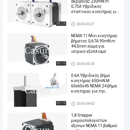
ακρίβειας 230mN.m
0,75A Υβριδικός
σταπτικός κινητήρας για
ιατρική μηχανή
Stepper NEMA 14 μηχανή
00:29
2026-03-27
NEMA 11 Μίνι κινητήρας
βήματος 0,67A 95mN.m
44,5mm σώμα για
ιατρικό εξοπλισμό
nema 11 stepper μηχανή
00:10
2025-05-20
0.6A Υβριδικός βήμα
κινητήρας 650mN.M
60x60x45 NEMA 24 βήμα
κινητήρας για την
αυτοματοποίηση μηχανή
Stepper NEMA 24 μηχανή
00:19
2026-04-02
1,8 Stepper
μικροϋπολογιστών
άξονων NEMA 11 βαθμού