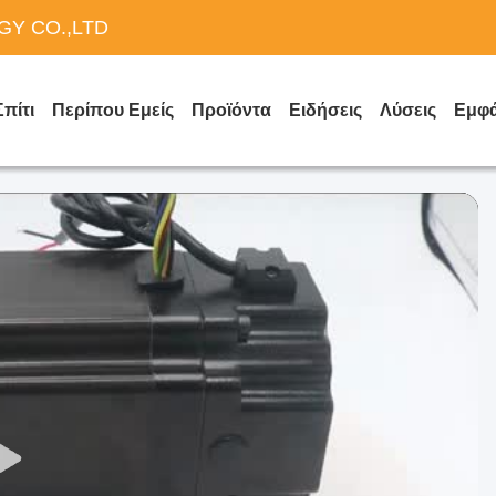
Y CO.,LTD
Σπίτι
Περίπου Εμείς
Προϊόντα
Ειδήσεις
Λύσεις
Εμφά