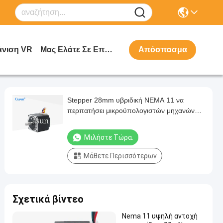
νιση VR
Μας Ελάτε Σε Επαφή Με
Απόσπασμα
Stepper 28mm υβριδική NEMA 11 να
περπατήσει μικροϋπολογιστών μηχανών
μηχανή για τη κάμερα ρομπότ
Μιλήστε Τώρα.
Μάθετε Περισσότερων
Σχετικά βίντεο
Nema 11 υψηλή αντοχή