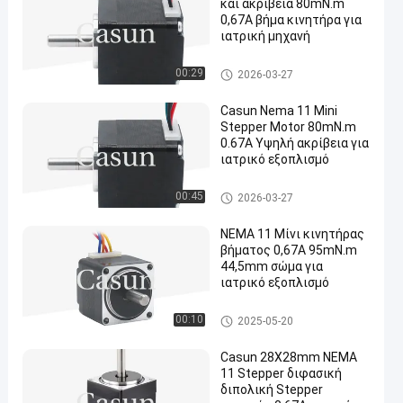
και ακρίβεια 80mN.m
0,67A βήμα κινητήρα για
ιατρική μηχανή
nema 11 stepper μηχανή
00:29
2026-03-27
Casun Nema 11 Mini
Stepper Motor 80mN.m
0.67A Υψηλή ακρίβεια για
ιατρικό εξοπλισμό
nema 11 stepper μηχανή
00:45
2026-03-27
NEMA 11 Μίνι κινητήρας
βήματος 0,67A 95mN.m
44,5mm σώμα για
ιατρικό εξοπλισμό
nema 11 stepper μηχανή
00:10
2025-05-20
Casun 28X28mm NEMA
11 Stepper διφασική
διπολική Stepper