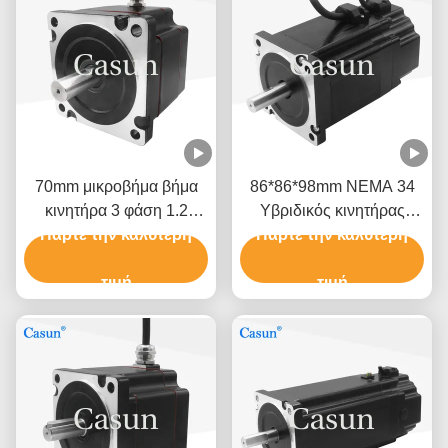
70mm μικροβήμα βήμα
86*86*98mm NEMA 34
κινητήρα 3 φάση 1.2
Υβριδικός κινητήρας
βαθμός NEMA 34 2.0N.M
Πάρτε την καλύτερη
Πάρτε την καλύτερη
βήματος με φρένο για
2.5A
βιομηχανικές εφαρμογές
τιμή
τιμή