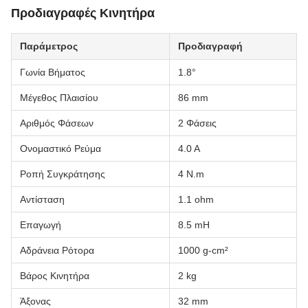
Προδιαγραφές Κινητήρα
Παράμετρος
Προδιαγραφή
Γωνία Βήματος
1.8°
Μέγεθος Πλαισίου
86 mm
Αριθμός Φάσεων
2 Φάσεις
Ονομαστικό Ρεύμα
4.0 A
Ροπή Συγκράτησης
4 N.m
Αντίσταση
1.1 ohm
Επαγωγή
8.5 mH
Αδράνεια Ρότορα
1000 g-cm²
Βάρος Κινητήρα
2 kg
Άξονας
32 mm