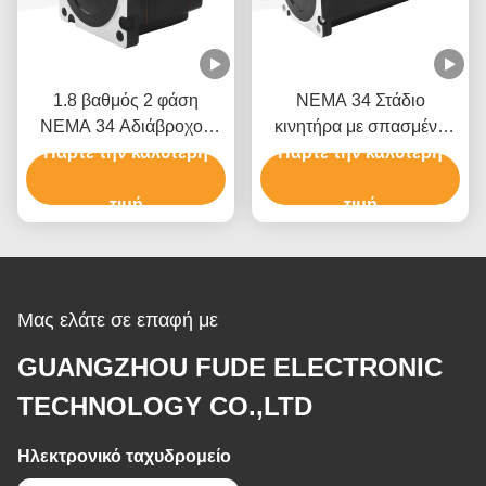
1.8 βαθμός 2 φάση
NEMA 34 Στάδιο
NEMA 34 Αδιάβροχος
κινητήρα με σπασμένο
κινητήρας βήματος 76
Πάρτε την καλύτερη
καλώδιο 10,6N.m 8 για
Πάρτε την καλύτερη
mm Σώμα 5.2N.m
υφαντικές μηχανές
τιμή
τιμή
Μας ελάτε σε επαφή με
GUANGZHOU FUDE ELECTRONIC
TECHNOLOGY CO.,LTD
Ηλεκτρονικό ταχυδρομείο