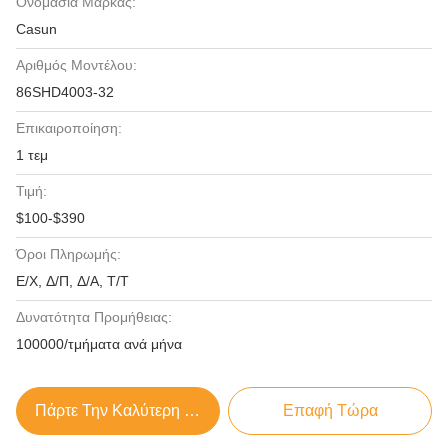
Ονομασία Μάρκας:
Casun
Αριθμός Μοντέλου:
86SHD4003-32
Επικαιροποίηση:
1 τεμ
Τιμή:
$100-$390
Όροι Πληρωμής:
Ε/Χ, Δ/Π, Δ/Α, Τ/Τ
Δυνατότητα Προμήθειας:
100000/τμήματα ανά μήνα
Πάρτε Την Καλύτερη Τιμή
Επαφή Τώρα