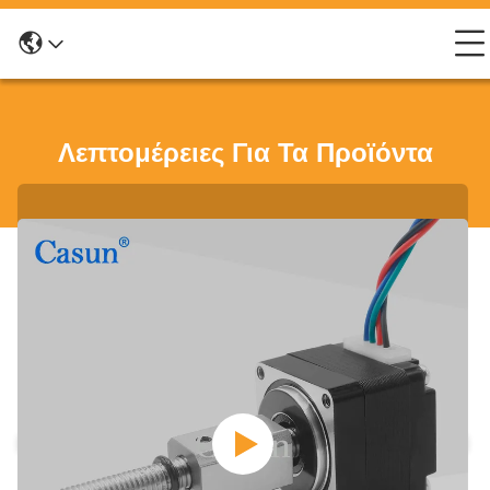
Λεπτομέρειες Για Τα Προϊόντα