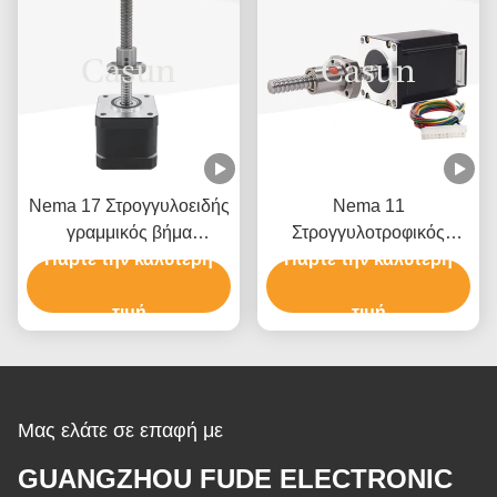
Nema 17 Στρογγυλοειδής
Nema 11
γραμμικός βήμα
Στρογγυλοτροφικός
Πάρτε την καλύτερη
κινητήρας 450mN.M
Πάρτε την καλύτερη
κινητήρας 320mN.M
SFK0802 βήμα κινητήρας
Στρογγυλοτροφικός
για CNC
τιμή
γραμμικός κινητήρας για
τιμή
CNC
Μας ελάτε σε επαφή με
GUANGZHOU FUDE ELECTRONIC