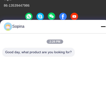
86-13539447986
Sopina
Καλή ποιότητα της Κίνας υβριδικός βηματικός κινητήρας
Προμηθευτής. Πνευματικά δικαιώματα © 2023-2026
2:26 PM
GUANGZHOU FUDE ELECTRONIC TECHNOLOGY CO.,LTD .
Διατηρούνται όλα τα πνευματικά δικαιώματα.
Good day, what product are you looking for?
Πολιτική μυστικότητας
|
Sitemap