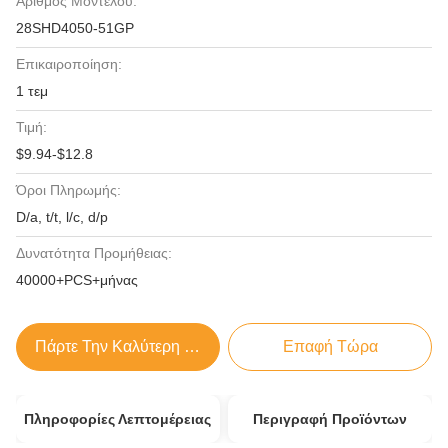
Αριθμός Μοντέλου:
28SHD4050-51GP
Επικαιροποίηση:
1 τεμ
Τιμή:
$9.94-$12.8
Όροι Πληρωμής:
D/a, t/t, l/c, d/p
Δυνατότητα Προμήθειας:
40000+PCS+μήνας
Πάρτε Την Καλύτερη Τιμή
Επαφή Τώρα
Πληροφορίες Λεπτομέρειας
Περιγραφή Προϊόντων