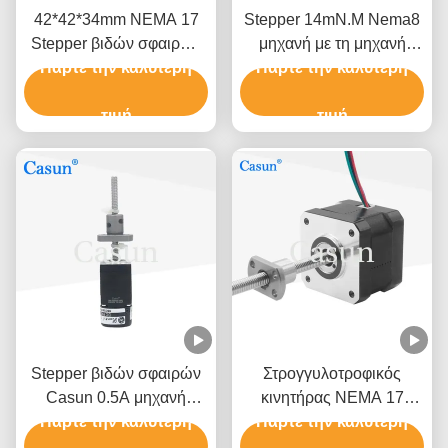
42*42*34mm NEMA 17
Stepper 14mN.M Nema8
Stepper βιδών σφαιρών
μηχανή με τη μηχανή
γραμμική μηχανή 2.52V
Πάρτε την καλύτερη
βιδών L200/250/300MM
Πάρτε την καλύτερη
1.68A
σφαιρών
τιμή
τιμή
Stepper βιδών σφαιρών
Στρογγυλοτροφικός
Casun 0.5A μηχανή
κινητήρας NEMA 17
Nema 8 για το όργανο
Πάρτε την καλύτερη
Πάρτε την καλύτερη
1.28A για
σχεδίων
αυτοματοποιημένες