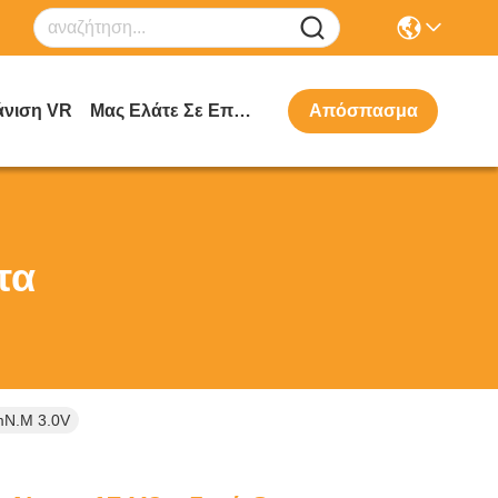
νιση VR
Μας Ελάτε Σε Επαφή Με
Απόσπασμα
τα
mN.M 3.0V