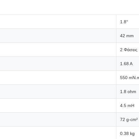
1.8°
42 mm
2 Φάσεις
1.68 A
550 mN.
1.8 ohm
4.5 mH
72 g-cm²
0.38 kg