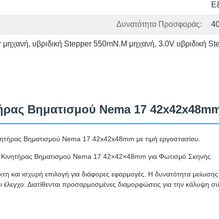
Εξ
Δυνατότητα Προσφοράς:
4
r μηχανή
, 
υβριδική Stepper 550mN.M μηχανή
, 
3.0V υβριδική St
τήρας Βηματισμού Nema 17 42x42x48m
νητήρας Βηματισμού Nema 17 42x42x48mm με τιμή εργοστασίου.
ός Κινητήρας Βηματισμού Nema 17 42×42×48mm για Φωτισμό Σκηνής
ικτη και ισχυρή επιλογή για διάφορες εφαρμογές. Η δυνατότητα μείωσ
ι έλεγχο. Διατίθενται προσαρμοσμένες διαμορφώσεις για την κάλυψη 