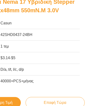
α Nema 17 Υβριδική Stepper
2x48mm 550mN.M 3.0V
Casun
42SHD0437-24BH
1 τεμ
$3.14-$5
D/a, t/t, l/c, d/p
40000+PCS+μήνας
ρη Τιμή
Επαφή Τώρα