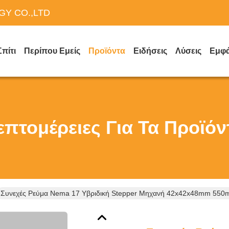
Y CO.,LTD
Σπίτι
Περίπου Εμείς
Προϊόντα
Ειδήσεις
Λύσεις
Εμφά
επτομέρειες Για Τα Προϊόν
Συνεχές Ρεύμα Nema 17 Υβριδική Stepper Μηχανή 42x42x48mm 550