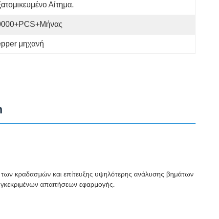
ατομικευμένο Αίτημα.
0000+PCS+μήνας
epper μηχανή
m
ης των κραδασμών και επίτευξης υψηλότερης ανάλυσης βημάτων
συγκεκριμένων απαιτήσεων εφαρμογής.