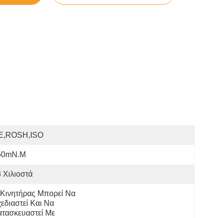
E,ROSH,ISO
50mN.m
 Χιλιοστά
Κινητήρας Μπορεί Να 
εδιαστεί Και Να 
τασκευαστεί Με 