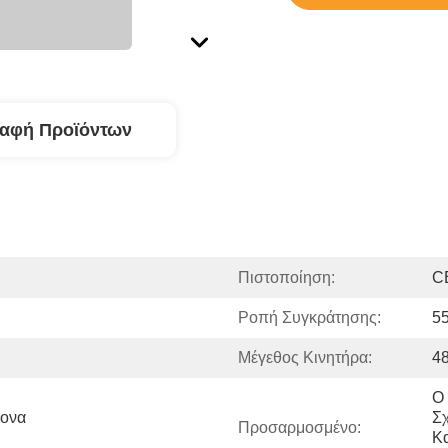
ραφή Προϊόντων
Πιστοποίηση:
C
Ροπή Συγκράτησης:
5
Μέγεθος Κινητήρα:
48
Ο 
ονα 
Σχ
Προσαρμοσμένο:
Κα