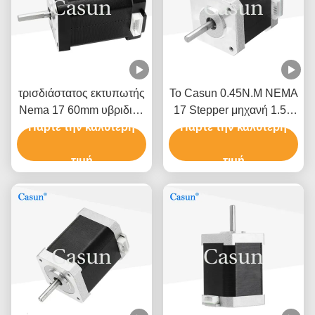
τρισδιάστατος εκτυπωτής
Το Casun 0.45N.M NEMA
Nema 17 60mm υβριδική
17 Stepper μηχανή 1.5A
Stepper φάση μηχανών
Πάρτε την καλύτερη
Πάρτε την καλύτερη
Nema 17 48mm 2
0.5A 0,78 Ν. τετρ.μέτρο
συγχρονίζει 1,8 βαθμό
τιμή
τιμή