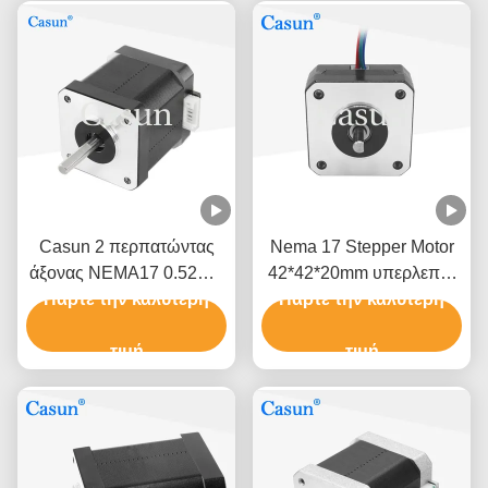
Casun 2 περπατώντας
Nema 17 Stepper Motor
άξονας NEMA17 0.52Nm
42*42*20mm υπερλεπτό
Πάρτε την καλύτερη
μηχανών XYZ φάσης
σώμα 1.0A 130mN.m για
Πάρτε την καλύτερη
ιατρικό εξοπλισμό
τιμή
τιμή