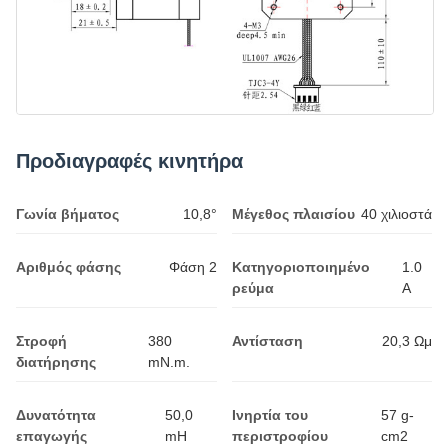
Προδιαγραφές κινητήρα
Γωνία βήματος
10,8°
Μέγεθος πλαισίου
40 χιλιοστά
Αριθμός φάσης
Φάση 2
Κατηγοριοποιημένο
1.0
ρεύμα
Α
Στροφή
380
Αντίσταση
20,3 Ωμ
διατήρησης
mN.m.
Δυνατότητα
50,0
Ινηρτία του
57 g-
επαγωγής
mH
περιστροφίου
cm2