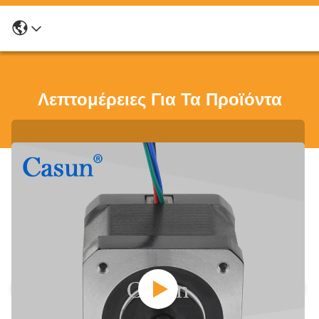
Λεπτομέρειες Για Τα Προϊόντα