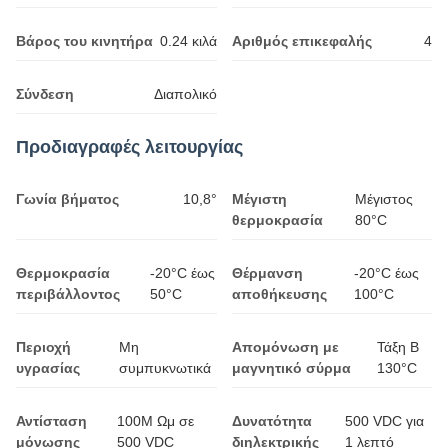
Βάρος του κινητήρα
0.24 κιλά
Αριθμός επικεφαλής
4
Σύνδεση
Διαπολικό
Προδιαγραφές λειτουργίας
Γωνία βήματος
10,8°
Μέγιστη
Μέγιστος
θερμοκρασία
80°C
Θερμοκρασία
-20°C έως
Θέρμανση
-20°C έως
περιβάλλοντος
50°C
αποθήκευσης
100°C
Περιοχή
Μη
Απομόνωση με
Τάξη Β
υγρασίας
συμπυκνωτικά
μαγνητικό σύρμα
130°C
Αντίσταση
100M Ωμ σε
Δυνατότητα
500 VDC για
μόνωσης
500 VDC
διηλεκτρικής
1 λεπτό