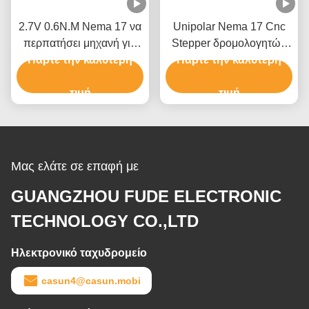
2.7V 0.6N.M Nema 17 να
Unipolar Nema 17 Cnc
περπατήσει μηχανή για
Stepper δρομολογητών
Πάρτε την καλύτερη
την όργανο μέτρησης
1.7A 60mm 3018 Cnc
Πάρτε την καλύτερη
XYZ
μηχανή
τιμή
τιμή
Μας ελάτε σε επαφή με
GUANGZHOU FUDE ELECTRONIC
TECHNOLOGY CO.,LTD
Ηλεκτρονικό ταχυδρομείο
casun4@casun.mobi