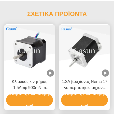
ΣΧΕΤΙΚΑ ΠΡΟΪΟΝΤΑ
Κλιμακός κινητήρας
1.2A βραχίονας Nema 17
1.5Amp 500mN.m
να περπατήσει μηχανή
42×42×40mm NEMA 17
Πάρτε την καλύτερη
Πάρτε την καλύτερη
1,8 βαθμός 2 ρομπότ
με ISO CE
υψηλή ακρίβεια φάσης
τιμή
τιμή