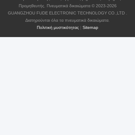
Προμηθευτής. Πνευματικά δικαιώματα © 2023-2026
GUANGZHOU FUDE ELECTRONIC TECHNOLOGY CO.,LTD .
Διατηρούνται όλα τα πνευματικά δικαιώματα.
Πολιτική μυστικότητας
|
Sitemap