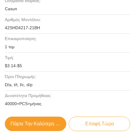
Ονομασία Μάρκας:
Casun
Αριθμός Μοντέλου:
42SHD4217-21BH
Επικαιροποίηση:
1 τεμ
Τιμή:
$3.14-$5
Όροι Πληρωμής:
D/a, t/t, l/c, d/p
Δυνατότητα Προμήθειας:
40000+PCS+μήνας
Πάρτε Την Καλύτερη Τιμή
Επαφή Τώρα